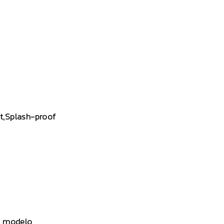
nt,Splash-proof
tu modelo