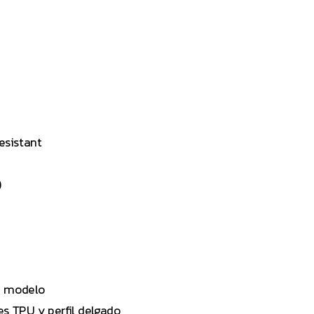
esistant
)
tu modelo
s TPU y perfil delgado