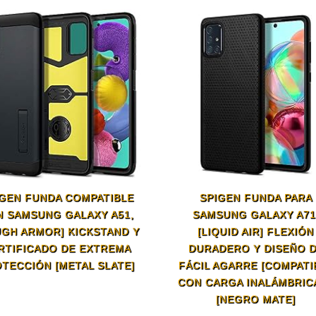
IGEN FUNDA COMPATIBLE
SPIGEN FUNDA PARA
 SAMSUNG GALAXY A51,
SAMSUNG GALAXY A71
UGH ARMOR] KICKSTAND Y
[LIQUID AIR] FLEXIÓN
RTIFICADO DE EXTREMA
DURADERO Y DISEÑO 
TECCIÓN [METAL SLATE]
FÁCIL AGARRE [COMPATI
CON CARGA INALÁMBRICA
[NEGRO MATE]