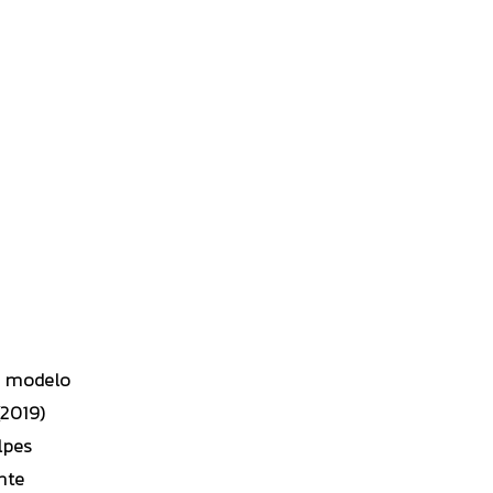
tu modelo
(2019)
lpes
nte