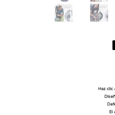
Haz clic
Diseñ
Def
El