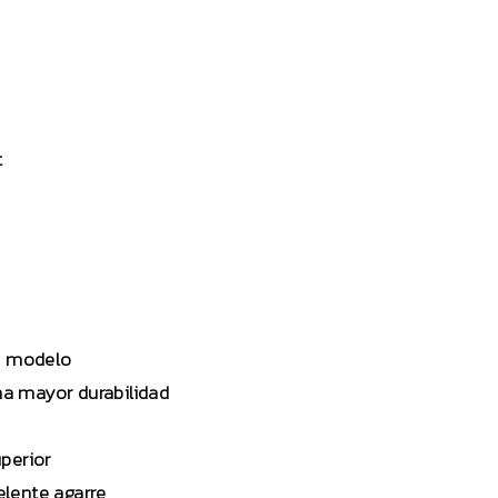
t
tu modelo
na mayor durabilidad
perior
lente agarre