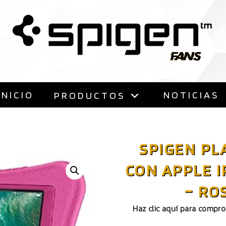
Saltar
al
contenido
INICIO
NOTICIAS
PRODUCTOS
SPIGEN PL
CON APPLE I
– RO
Haz clic aquí para compr