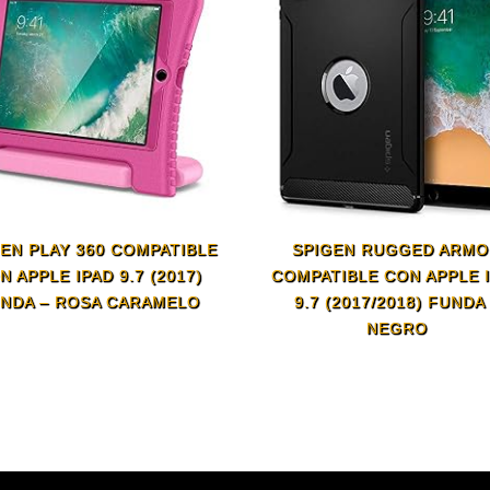
EN PLAY 360 COMPATIBLE
SPIGEN RUGGED ARM
N APPLE IPAD 9.7 (2017)
COMPATIBLE CON APPLE 
NDA – ROSA CARAMELO
9.7 (2017/2018) FUNDA
NEGRO