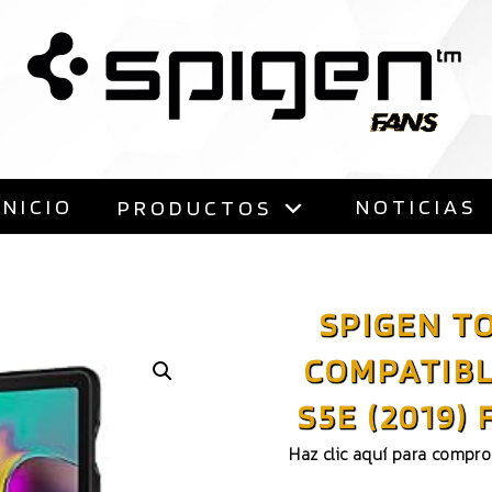
Saltar
al
contenido
INICIO
NOTICIAS
PRODUCTOS
SPIGEN T
COMPATIBL
S5E (2019)
Haz clic aquí para compr