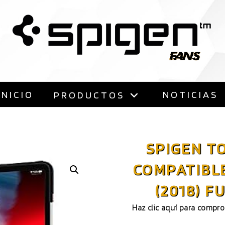
Saltar
al
contenido
INICIO
NOTICIAS
PRODUCTOS
SPIGEN T
COMPATIBLE
(2018) F
Haz clic aquí para compr