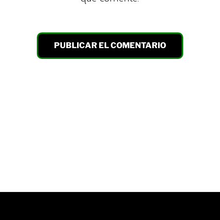
Navegación
de
entradas